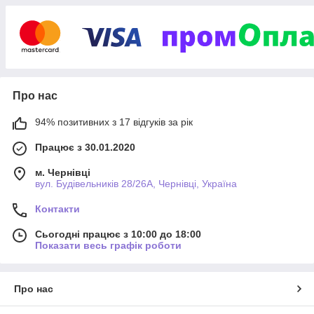
Переваги співпраці з нашим магазином
Про нас
94% позитивних з 17 відгуків за рік
Працює з 30.01.2020
Великий склад з наявністю товарів.
м. Чернівці
вул. Будівельників 28/26А, Чернівці, Україна
Вам не доведеться довго чекати отримання
замовлення - відправка здійснюється в день
Контакти
оформлення після підтвердження покупки.
Сьогодні працює з 10:00 до 18:00
Показати весь графік роботи
Про нас