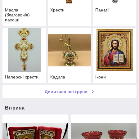
Масла
Хрести
Панагії
(благовонія)
пахощі
Наперсні хрести
Кадила
Ікони
Дивитися всі групи
Вітрина