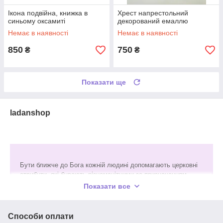
Ікона подвійна, книжка в
Хрест напрестольний
синьому оксамиті
декорований емаллю
Немає в наявності
Немає в наявності
850
750
₴
₴
Показати ще
ladanshop
Бути ближче до Бога кожній людині допомагають церковні
атрибути, які бувають різноманітними за призначенням,
зовнішнім виглядом і матеріалом виготовлення. Ми
Показати все
обираємо тільки перевірених виробників і постійно
розширюємо асортимент, при цьому тішимо клієнтів
помірними цінами і якісним сервісом.
Способи оплати