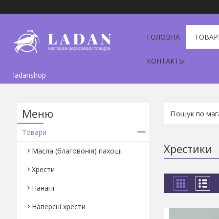
ГОЛОВНА
ТОВАР
КОНТАКТЫ
ladanshop
Товари
Хрестики
Масла (благовонія) пахощі
Хрести
Панагії
Наперсні хрести