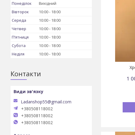
Понеділок
Вихідний
Вівторок
10:00
18:00
Середа
10:00
18:00
Четвер
10:00
18:00
Пʼятниця
10:00
18:00
Субота
10:00
18:00
Неділя
10:00
18:00
Хр
Контакти
1 0
Ladanshop55@gmail.com
+380508118002
+380508118002
+380508118002