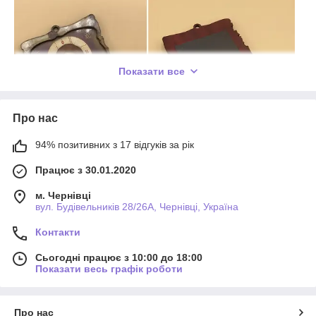
Показати все
Про нас
94% позитивних з 17 відгуків за рік
Працює з 30.01.2020
Якщо вам хочеться, щоб в полі видимості завжди перебувала
ікона будь-якого святого - є сенс купити
ікону на магніті
. Тоді
м. Чернівці
ви зможете розмістити її там, де зручно - вдома чи на роботі.
вул. Будівельників 28/26А, Чернівці, Україна
Також така мініатюрна святиня - відмінний подарунок
близькій людині. Вибравши образ святого, можна дарувати
Контакти
ікону, вклавши в подарунок глибокий сенс - побажання
виконання найпотаємніших бажань.
Сьогодні працює з 10:00 до 18:00
Показати весь графік роботи
Як вибрати ікону на магніті
Вибираючи для себе або для когось ікону на магніті,
Про нас
слід визначитися - що саме ви хочете вкласти в цей