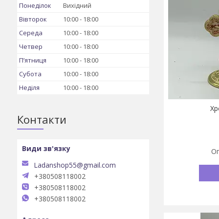
Понеділок
Вихідний
Вівторок
10:00
18:00
Середа
10:00
18:00
Четвер
10:00
18:00
Пʼятниця
10:00
18:00
Субота
10:00
18:00
Неділя
10:00
18:00
Хр
Контакти
Оп
Ladanshop55@gmail.com
+380508118002
+380508118002
+380508118002