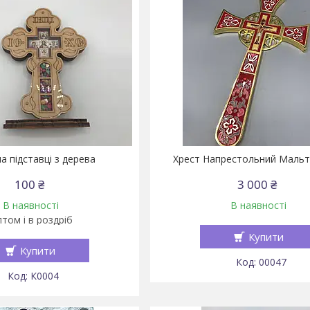
а підставці з дерева
Хрест Напрестольний Мальт
100 ₴
3 000 ₴
В наявності
В наявності
том і в роздріб
Купити
Купити
00047
К0004