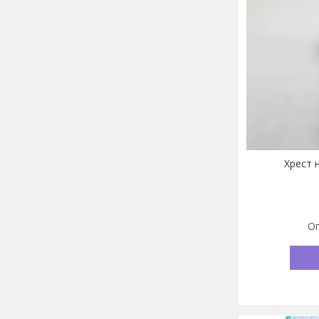
Хрест н
Оп