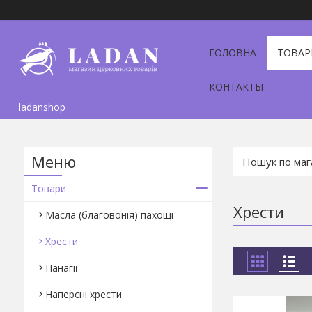
ГОЛОВНА
ТОВАР
КОНТАКТЫ
ladanshop
Товари
Хрести
Масла (благовонія) пахощі
Хрести
Панагії
Наперсні хрести