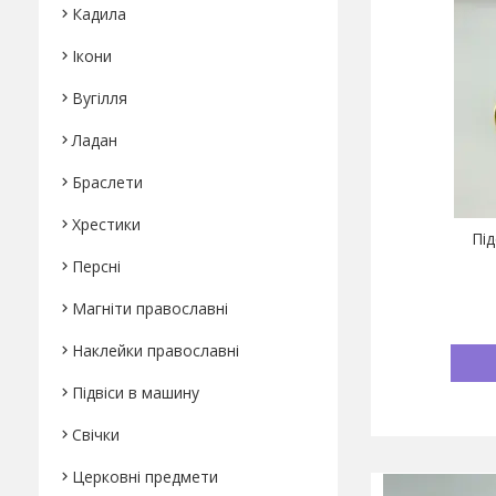
Кадила
Ікони
Вугілля
Ладан
Браслети
Хрестики
Під
Персні
Магніти православні
Наклейки православні
Підвіси в машину
Свічки
Церковні предмети