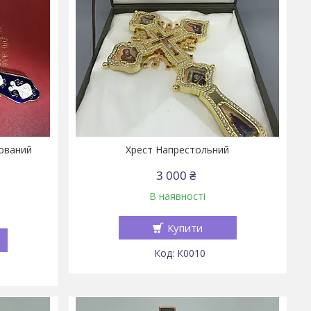
ований
Хрест Напрестольний
3 000 ₴
В наявності
Купити
К0010