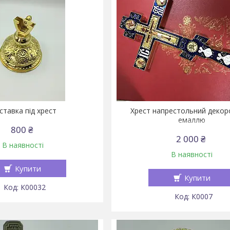
ставка під хрест
Хрест напрестольний декор
емаллю
800 ₴
2 000 ₴
В наявності
В наявності
Купити
Купити
К00032
К0007