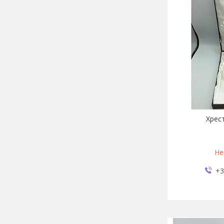
Хрес
Не
+3