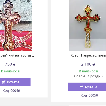
рев‘яний на підставці
Хрест Напрестольни
750 ₴
2 100 ₴
В наявності
В наявності
Оптом і в роздріб
Купити
Купити
00046
00050