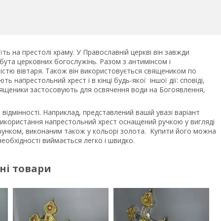
ть на престолі храму. У Православній церкві він завжди
рибута церковних богослужінь. Разом з антимінсом і
істю вівтаря. Також він використовується священиком по
ь напрестольний хрест і в кінці будь-якої іншої дії: сповіді,
вященики застосовують для освячення води на Богоявлення,
і відмінності. Наприклад, представлений вашій увазі варіант
використання напрестольний хрест оснащений ручкою у вигляді
рунком, виконаним також у кольорі золота. Купити його можна
необхідності виймається легко і швидко.
ні товари