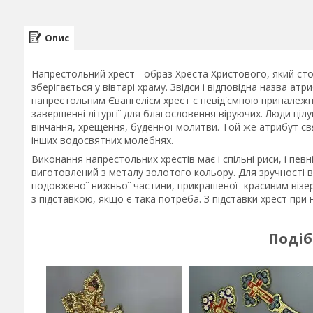
Опис
Напрестольний хрест - образ Хреста Христового, який стої
зберігається у вівтарі храму. Звідси і відповідна назва ат
напрестольним Євангелієм хрест є невід'ємною приналежн
завершенні літургії для благословення віруючих. Люди цілуют
вінчання, хрещення, буденної молитви. Той же атрибут с
інших водосвятних молебнях.
Виконання напрестольних хрестів має і спільні риси, і певн
виготовлений з металу золотого кольору. Для зручності 
подовженої нижньої частини, прикрашеної красивим візе
з підставкою, якщо є така потреба. З підставки хрест при 
Подіб