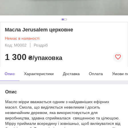
Масла Jerusalem церковне
Немає в наявності
Код: М0002
Роздріб
1 300
₴/упаковка
Опис
Характеристики
Доставка
Оплата
Умови п
Опис
Масло мірри вважається одним з найдавніших ефірних
масел. Смола, що виділяється невеликим і досить
незвичайним деревом, яка використовується для
виробництва, здавна сприймалася священною та цілющою.
Мірру приймали всередину і зовнішньо, щоб вилікуватися від