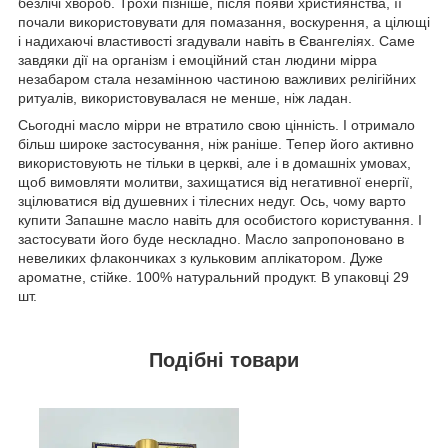
безлічі хвороб. Трохи пізніше, після появи християнства, її
почали використовувати для помазання, воскурення, а цілющі
і надихаючі властивості згадували навіть в Євангеліях. Саме
завдяки дії на організм і емоційний стан людини мірра
незабаром стала незамінною частиною важливих релігійних
ритуалів, використовувалася не менше, ніж ладан.
Сьогодні масло мірри не втратило свою цінність. І отримало
більш широке застосування, ніж раніше. Тепер його активно
використовують не тільки в церкві, але і в домашніх умовах,
щоб вимовляти молитви, захищатися від негативної енергії,
зцілюватися від душевних і тілесних недуг. Ось, чому варто
купити Запашне масло навіть для особистого користування. І
застосувати його буде нескладно. Масло запропоновано в
невеликих флакончиках з кульковим аплікатором. Дуже
ароматне, стійке. 100% натуральний продукт. В упаковці 29
шт.
Подібні товари