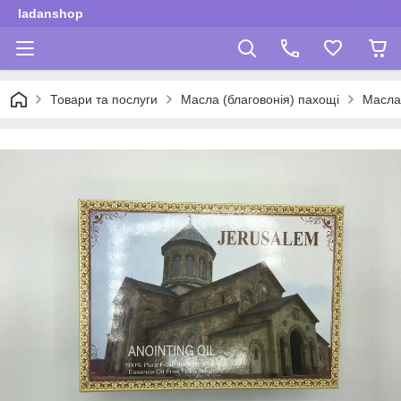
ladanshop
Товари та послуги
Масла (благовонія) пахощі
Масла