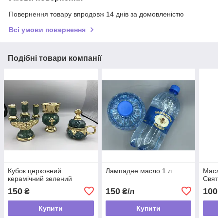
Повернення товару впродовж 14 днів за домовленістю
Всі умови повернення
Подібні товари компанії
Кубок церковний
Лампадне масло 1 л
Мас
керамічний зелений
Свят
150
150
100
₴
₴/л
Купити
Купити