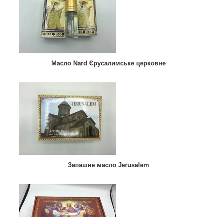
Масло Nard Єрусалимське церковне
Запашне масло Jerusalem