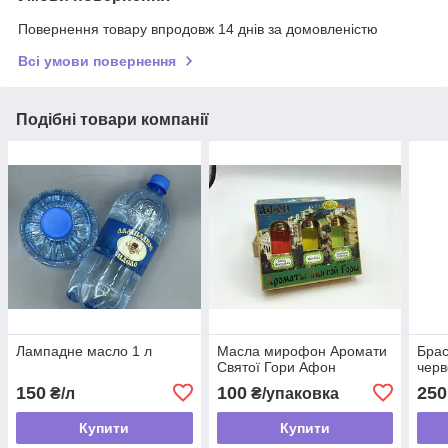
Повернення товару впродовж 14 днів за домовленістю
Всі умови повернення
Подібні товари компанії
Лампадне масло 1 л
Масла мирофон Аромати
Брас
Святої Гори Афон
черв
150
100
250
₴/л
₴/упаковка
Купити
Купити