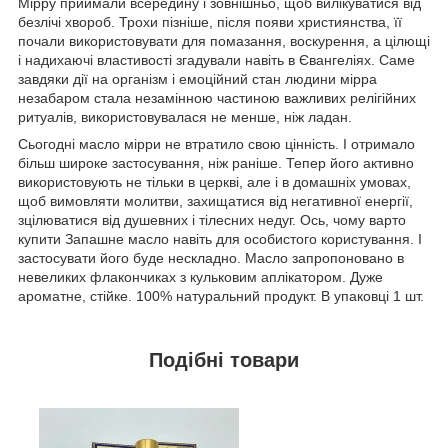
Мірру приймали всередину і зовнішньо, щоб вилікуватися від
безлічі хвороб. Трохи пізніше, після появи християнства, її
почали використовувати для помазання, воскурення, а цілющі
і надихаючі властивості згадували навіть в Євангеліях. Саме
завдяки дії на організм і емоційний стан людини мірра
незабаром стала незамінною частиною важливих релігійних
ритуалів, використовувалася не менше, ніж ладан.
Сьогодні масло мірри не втратило свою цінність. І отримало
більш широке застосування, ніж раніше. Тепер його активно
використовують не тільки в церкві, але і в домашніх умовах,
щоб вимовляти молитви, захищатися від негативної енергії,
зцілюватися від душевних і тілесних недуг. Ось, чому варто
купити Запашне масло навіть для особистого користування. І
застосувати його буде нескладно. Масло запропоновано в
невеликих флакончиках з кульковим аплікатором. Дуже
ароматне, стійке. 100% натуральний продукт. В упаковці 1 шт.
Подібні товари