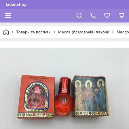
ladanshop
Товари та послуги
Масла (благовонія) пахощі
Масло