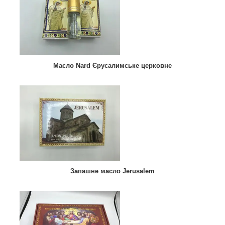
Масло Nard Єрусалимське церковне
Запашне масло Jerusalem