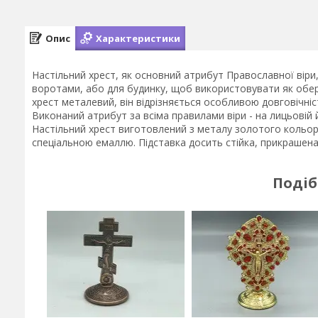
Опис
Характеристики
Настільний хрест, як основний атрибут Православної вір
воротами, або для будинку, щоб використовувати як обер
хрест металевий, він відрізняється особливою довговічні
Виконаний атрибут за всіма правилами віри - на лицьовій й
Настільний хрест виготовлений з металу золотого кольор
спеціальною емаллю. Підставка досить стійка, прикрашена
Подіб