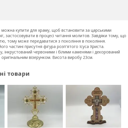
и, можна купити для храму, щоб встановити за царськими
іг, застосовувати в процесі читання молитов. Завдяки тому, що
стю, тому може передаватися з покоління в покоління.
ого частині присутня фігура розп'ятого Ісуса Христа.
у, інкрустований червоними і білими каменями і декорований
 оригінальним візерунком. Висота виробу 23см.
ні товари