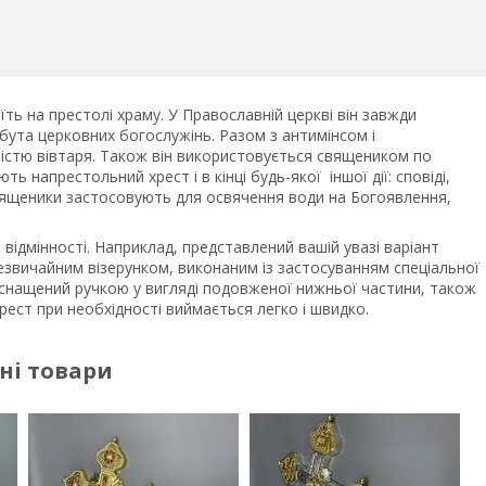
ть на престолі храму. У Православній церкві він завжди
рибута церковних богослужінь. Разом з антимінсом і
істю вівтаря. Також він використовується священиком по
ь напрестольний хрест і в кінці будь-якої іншої дії: сповіді,
вященики застосовують для освячення води на Богоявлення,
і відмінності. Наприклад, представлений вашій увазі варіант
звичайним візерунком, виконаним із застосуванням спеціальної
оснащений ручкою у вигляді подовженої нижньої частини, також
рест при необхідності виймається легко і швидко.
ні товари