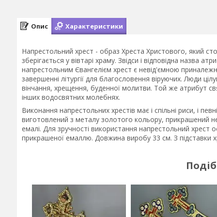
Опис
Характеристики
Напрестольний хрест - образ Хреста Христового, який стої
зберігається у вівтарі храму. Звідси і відповідна назва ат
напрестольним Євангелієм хрест є невід'ємною приналежн
завершенні літургії для благословення віруючих. Люди цілуют
вінчання, хрещення, буденної молитви. Той же атрибут с
інших водосвятних молебнях.
Виконання напрестольних хрестів має і спільні риси, і певн
виготовлений з металу золотого кольору, прикрашений не
емалі. Для зручності використання напрестольний хрест 
прикрашеної емаллю. Довжина виробу 33 см. З підставки х
Подіб