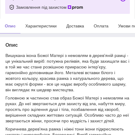
Замовлення під захистом
Опис
Характеристики
Доставка
Оплата
Умови п
Опис
Вишукана ікона Божої Матері з немовлям в дерев'яній рамці -
це унікальний виріб: потужна реліквія, яка буде захищати вас і
в той же час стане розкішною прикрасою інтер'єру,
гармонійно доповнивши його. Металеві вставки білого і
жовтого кольору, красива рамка з натурального дерева, що
має округлі форми - все це надає виробу особливого шарму,
він виглядає як шедевр мистецтва.
Головною ж частиною став образ Божої Матері з немовлям на
руках. До неї звертаються для захисту від зла, набуття миру,
просять про зцілення душі і тіла, позбавлення від хвороб,
вирішення складних життєвих ситуацій. Особливо часто до неї
звертаються жінки, просячи про мудрість і захист дітей.
Коричнева дерев'яна рамка і ніжні тони ікони підкреслюють
чистоту і миролюбність Богородиці. Виріб гармонійно