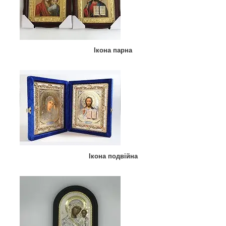
Ікона парна
Ікона подвійна