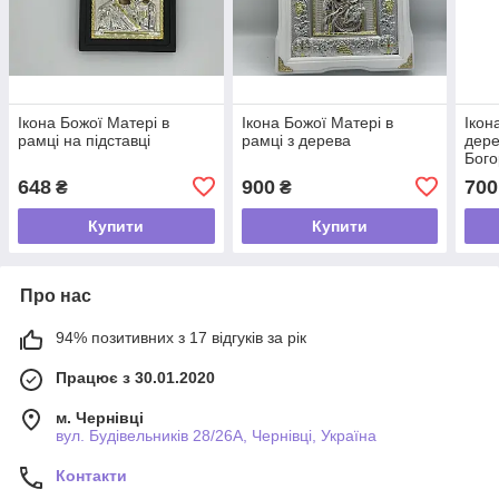
Ікона Божої Матері в
Ікона Божої Матері в
Ікон
рамці на підставці
рамці з дерева
дере
Бого
648
900
700
₴
₴
Купити
Купити
Про нас
94% позитивних з 17 відгуків за рік
Працює з 30.01.2020
м. Чернівці
вул. Будівельників 28/26А, Чернівці, Україна
Контакти