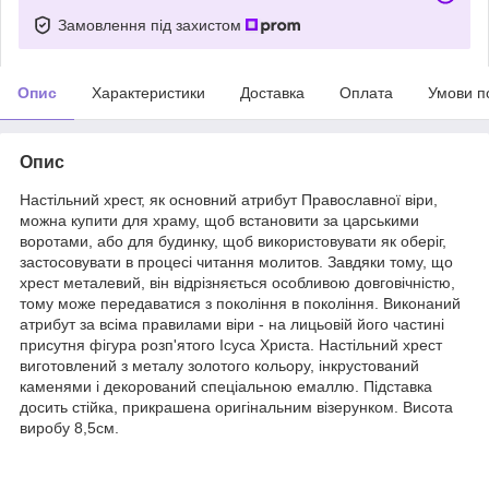
Замовлення під захистом
Опис
Характеристики
Доставка
Оплата
Умови п
Опис
Настільний хрест, як основний атрибут Православної віри,
можна купити для храму, щоб встановити за царськими
воротами, або для будинку, щоб використовувати як оберіг,
застосовувати в процесі читання молитов. Завдяки тому, що
хрест металевий, він відрізняється особливою довговічністю,
тому може передаватися з покоління в покоління. Виконаний
атрибут за всіма правилами віри - на лицьовій його частині
присутня фігура розп'ятого Ісуса Христа. Настільний хрест
виготовлений з металу золотого кольору, інкрустований
каменями і декорований спеціальною емаллю. Підставка
досить стійка, прикрашена оригінальним візерунком. Висота
виробу 8,5см.