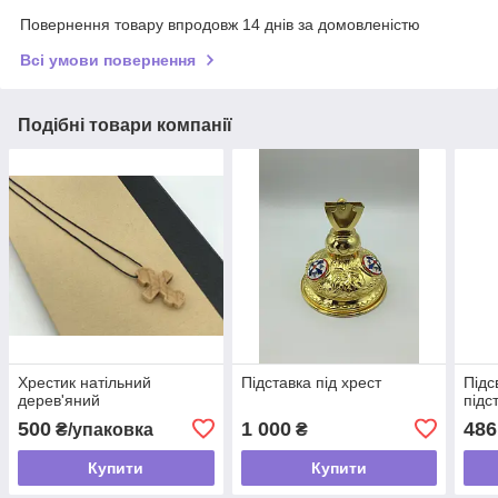
Повернення товару впродовж 14 днів за домовленістю
Всі умови повернення
Подібні товари компанії
Хрестик натільний
Підставка під хрест
Підс
дерев'яний
підс
500
1 000
486
₴/упаковка
₴
Купити
Купити