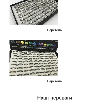
Перстень
Перстень
.
Наші переваги