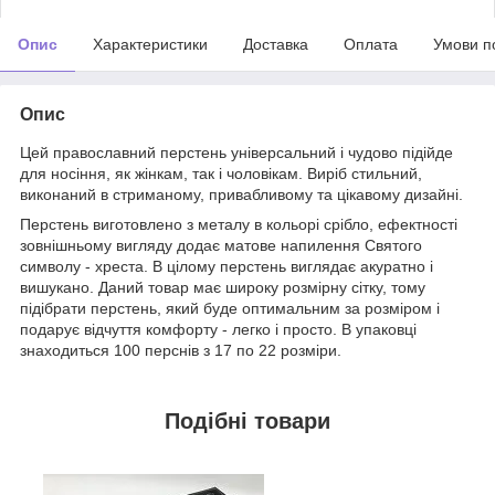
Опис
Характеристики
Доставка
Оплата
Умови п
Опис
Цей православний перстень універсальний і чудово підійде
для носіння, як жінкам, так і чоловікам. Виріб стильний,
виконаний в стриманому, привабливому та цікавому дизайні.
Перстень виготовлено з металу в кольорі срібло, ефектності
зовнішньому вигляду додає матове напилення Святого
символу - хреста. В цілому перстень виглядає акуратно і
вишукано. Даний товар має широку розмірну сітку, тому
підібрати перстень, який буде оптимальним за розміром і
подарує відчуття комфорту - легко і просто. В упаковці
знаходиться 100 перснів з 17 по 22 розміри.
Подібні товари