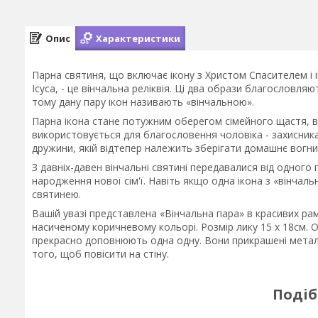
Опис
Характеристики
Парна святиня, що включає ікону з Христом Спасителем і 
Ісуса, - це вінчальна реліквія. Ці два образи благословл
тому дану пару ікон називають «вінчальною».
Парна ікона стане потужним оберегом сімейного щастя, в
використовується для благословення чоловіка - захисника
дружини, якій відтепер належить зберігати домашнє вогнищ
З давніх-давен вінчальні святині передавалися від одного
народження нової сім'ї. Навіть якщо одна ікона з «вінчал
святинею.
Вашій увазі представлена «Вінчальна пара» в красивих ра
насиченому коричневому кольорі. Розмір лику 15 х 18см. Об
прекрасно доповнюють одна одну. Вони прикрашені метал
того, щоб повісити на стіну.
Подіб