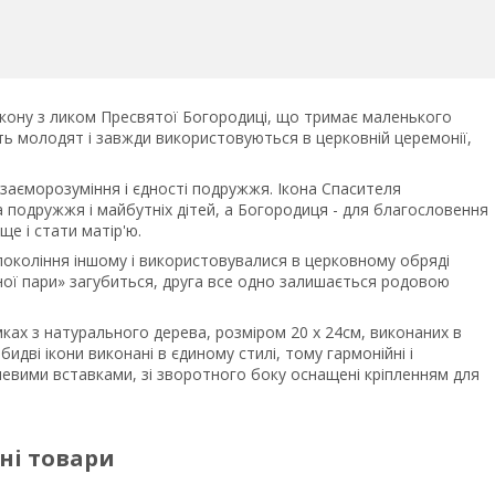
ікону з ликом Пресвятої Богородиці, що тримає маленького
яють молодят і завжди використовуються в церковній церемонії,
заєморозуміння і єдності подружжя. Ікона Спасителя
 подружжя і майбутніх дітей, а Богородиця - для благословення
е і стати матір'ю.
 покоління іншому і використовувалися в церковному обряді
ьної пари» загубиться, друга все одно залишається родовою
мках з натурального дерева, розміром 20 х 24см, виконаних в
идві ікони виконані в єдиному стилі, тому гармонійні і
евими вставками, зі зворотного боку оснащені кріпленням для
ні товари