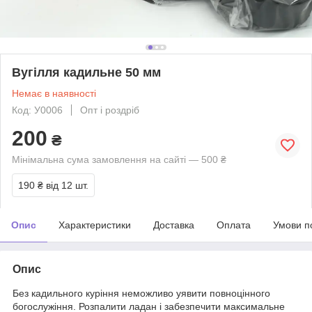
Вугілля кадильне 50 мм
Немає в наявності
Код: У0006
Опт і роздріб
200
₴
Мінімальна сума замовлення на сайті — 500 ₴
190 ₴
від 12 шт.
Опис
Характеристики
Доставка
Оплата
Умови п
Опис
Без кадильного куріння неможливо уявити повноцінного
богослужіння. Розпалити ладан і забезпечити максимальне