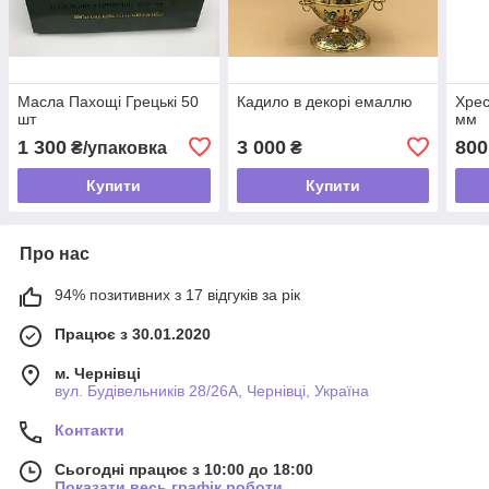
Масла Пахощі Грецькі 50
Кадило в декорі емаллю
Хрес
шт
мм
1 300
3 000
800
₴/упаковка
₴
Купити
Купити
Про нас
94% позитивних з 17 відгуків за рік
Працює з 30.01.2020
м. Чернівці
вул. Будівельників 28/26А, Чернівці, Україна
Контакти
Сьогодні працює з 10:00 до 18:00
Показати весь графік роботи