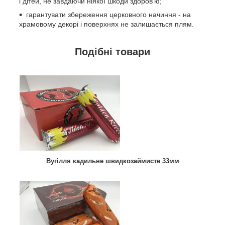
і дітей, не завдаючи ніякої шкоди здоров'ю;
гарантувати збереження церковного начиння - на
храмовому декорі і поверхнях не залишається плям.
Подібні товари
Вугілля кадильне швидкозаймисте 33мм