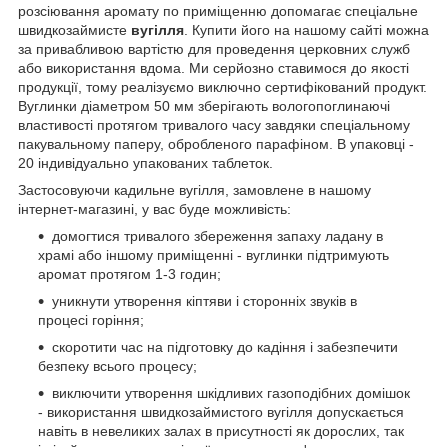
розсіювання аромату по приміщенню допомагає спеціальне
швидкозаймисте
вугілля
. Купити його на нашому сайті можна
за привабливою вартістю для проведення церковних служб
або використання вдома. Ми серйозно ставимося до якості
продукції, тому реалізуємо виключно сертифікований продукт.
Вуглинки діаметром 50 мм зберігають вологопоглинаючі
властивості протягом тривалого часу завдяки спеціальному
пакувальному паперу, обробленого парафіном. В упаковці -
20 індивідуально упакованих таблеток.
Застосовуючи кадильне вугілля, замовлене в нашому
інтернет-магазині, у вас буде можливість:
домогтися тривалого збереження запаху ладану в
храмі або іншому приміщенні - вуглинки підтримують
аромат протягом 1-3 годин;
уникнути утворення кіптяви і сторонніх звуків в
процесі горіння;
скоротити час на підготовку до кадіння і забезпечити
безпеку всього процесу;
виключити утворення шкідливих газоподібних домішок
- використання швидкозаймистого вугілля допускається
навіть в невеликих залах в присутності як дорослих, так