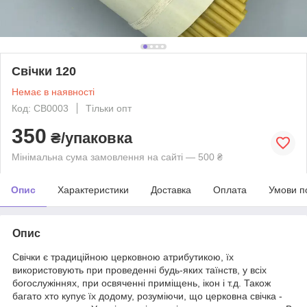
Свічки 120
Немає в наявності
Код: СВ0003
Тільки опт
350
₴/упаковка
Мінімальна сума замовлення на сайті — 500 ₴
Опис
Характеристики
Доставка
Оплата
Умови п
Опис
Свічки є традиційною церковною атрибутикою, їх
використовують при проведенні будь-яких таїнств, у всіх
богослужіннях, при освяченні приміщень, ікон і т.д. Також
багато хто купує їх додому, розуміючи, що церковна свічка -