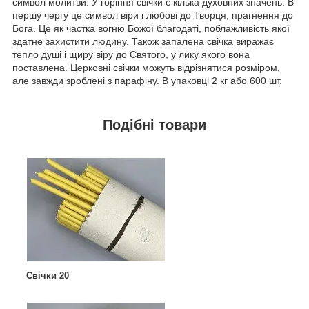
символ молитви. У горіння свічки є кілька духовних значень. В
першу чергу це символ віри і любові до Творця, прагнення до
Бога. Це як частка вогню Божої благодаті, поблажливість якої
здатне захистити людину. Також запалена свічка виражає
тепло душі і щиру віру до Святого, у лику якого вона
поставлена. Церковні свічки можуть відрізнятися розміром,
але завжди зроблені з парафіну. В упаковці 2 кг або 600 шт.
Подібні товари
Свічки 20