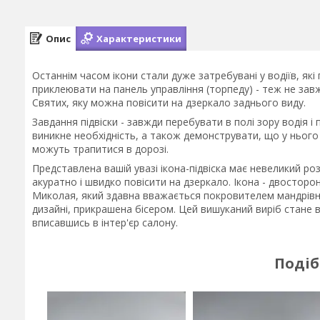
Опис
Характеристики
Останнім часом ікони стали дуже затребувані у водіїв, які
приклеювати на панель управління (торпеду) - теж не завж
Святих, яку можна повісити на дзеркало заднього виду.
Завдання підвіски - завжди перебувати в полі зору водія і
виникне необхідність, а також демонструвати, що у нього 
можуть трапитися в дорозі.
Представлена вашій увазі ікона-підвіска має невеликий ро
акуратно і швидко повісити на дзеркало. Ікона - двосторон
Миколая, який здавна вважається покровителем мандрівник
дизайні, прикрашена бісером. Цей вишуканий виріб стане 
вписавшись в інтер'єр салону.
Подіб