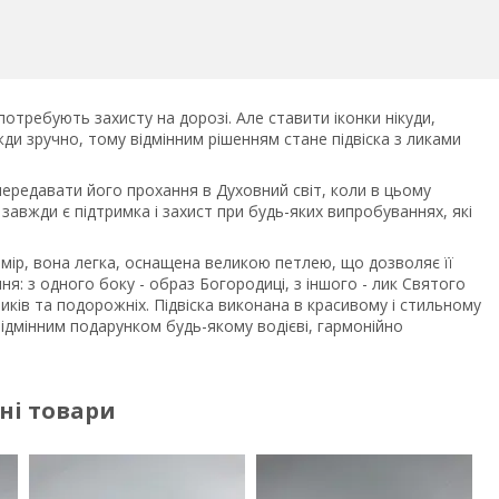
 потребують захисту на дорозі. Але ставити іконки нікуди,
ди зручно, тому відмінним рішенням стане підвіска з ликами
 передавати його прохання в Духовний світ, коли в цьому
завжди є підтримка і захист при будь-яких випробуваннях, які
змір, вона легка, оснащена великою петлею, що дозволяє її
ня: з одного боку - образ Богородиці, з іншого - лик Святого
ів та подорожніх. Підвіска виконана в красивому і стильному
відмінним подарунком будь-якому водієві, гармонійно
ні товари