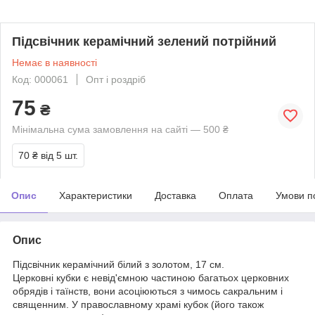
Підсвічник керамічний зелений потрійний
Немає в наявності
Код: 000061
Опт і роздріб
75
₴
Мінімальна сума замовлення на сайті — 500 ₴
70 ₴
від 5 шт.
Опис
Характеристики
Доставка
Оплата
Умови п
Опис
Підсвічник керамічний білий з золотом, 17 см.
Церковні кубки є невід'ємною частиною багатьох церковних
обрядів і таїнств, вони асоціюються з чимось сакральним і
священним. У православному храмі кубок (його також