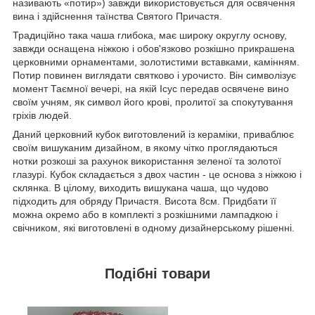
називають «потир») завжди використовується для освячення
вина і здійснення таїнства Святого Причастя.
Традиційно така чаша глибока, має широку округлу основу,
завжди оснащена ніжкою і обов'язково розкішно прикрашена
церковними орнаментами, золотистими вставками, камінням.
Потир повинен виглядати святково і урочисто. Він символізує
момент Таємної вечері, на якій Ісус передав освячене вино
своїм учням, як символ його крові, пролитої за спокутування
гріхів людей.
Даний церковний кубок виготовлений із кераміки, приваблює
своїм вишуканим дизайном, в якому чітко проглядаються
нотки розкоші за рахунок використання зеленої та золотої
глазурі. Кубок складається з двох частин - це основа з ніжкою і
склянка. В цілому, виходить вишукана чаша, що чудово
підходить для обряду Причастя. Висота 8см. Придбати її
можна окремо або в комплекті з розкішними лампадкою і
свічником, які виготовлені в одному дизайнерському рішенні.
Подібні товари