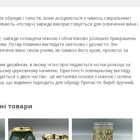
х обрядів і таїнств, вони асоціюються з чимось сакральним і
ивають «потир») завжди використовується для освячення вина і
у, завжди оснащена ніжкою і обов'язково розкішно прикрашена
м. Потир повинен виглядати святково і урочисто. Він
вячене вино своїм учням, як символ його крові, пролитої за
м дизайном, в якому чітко проглядаються нотки розкоші за
сьому церковному начинню. Ефектності зовнішньому вигляду
ається з двох частин - це металева основа з ніжкою і скляна
а, що відмінно підходить для обряду Причастя. Виріб зручний,
ні товари