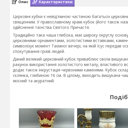
Опис
Характеристики
Церковні кубки є невід'ємною частиною багатьох церковни
священним. У православному храмі кубок (його також наз
здійснення таїнства Святого Причастя.
Традиційно така чаша глибока, має широку округлу основ
церковними орнаментами, золотистими вставками, каміння
символізує момент Таємної вечері, на якій Ісус передав ос
спокутування гріхів людей.
Даний великий церковний кубок приваблює своїм вишукани
рахунок використання золотистого металу, властивого в
додає також інкрустація червоними каменями. Кубок склад
склянка, глибиною 16 см. В цілому, виходить вишукана чаш
якісний та акуратний.
Подіб