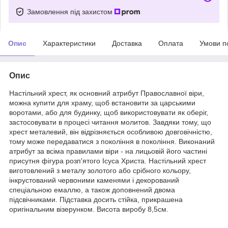
Замовлення під захистом
Опис
Характеристики
Доставка
Оплата
Умови п
Опис
Настільний хрест, як основний атрибут Православної віри,
можна купити для храму, щоб встановити за царськими
воротами, або для будинку, щоб використовувати як оберіг,
застосовувати в процесі читання молитов. Завдяки тому, що
хрест металевий, він відрізняється особливою довговічністю,
тому може передаватися з покоління в покоління. Виконаний
атрибут за всіма правилами віри - на лицьовій його частині
присутня фігура розп'ятого Ісуса Христа. Настільний хрест
виготовлений з металу золотого або срібного кольору,
інкрустований червоними каменями і декорований
спеціальною емаллю, а також доповнений двома
підсвічниками. Підставка досить стійка, прикрашена
оригінальним візерунком. Висота виробу 8,5см.