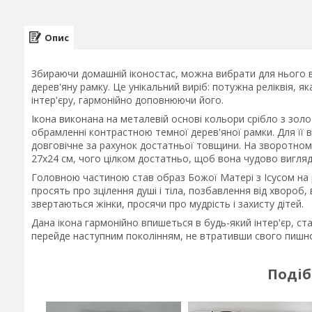
Опис
Збираючи домашній іконостас, можна вибрати для нього ви
дерев'яну рамку. Це унікальний виріб: потужна реліквія, 
інтер'єру, гармонійно доповнюючи його.
Ікона виконана на металевій основі кольори срібло з зол
обрамленні контрастною темної дерев'яної рамки. Для її 
довговічне за рахунок достатньої товщини. На зворотному 
27х24 см, чого цілком достатньо, щоб вона чудово вигляд
Головною частиною став образ Божої Матері
з
Ісусом на 
просять про зцілення душі і тіла, позбавлення від хвороб
звертаються жінки, просячи про мудрість і захисту дітей.
Дана ікона гармонійно впишеться в будь-який інтер'єр, с
перейде наступним поколінням, не втративши свого пишн
Подіб