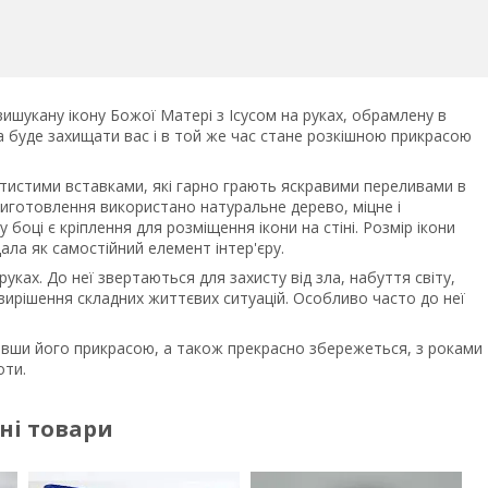
шукану ікону Божої Матері з Ісусом на руках, обрамлену в
яка буде захищати вас і в той же час стане розкішною прикрасою
отистими вставками, які гарно грають яскравими переливами в
виготовлення використано натуральне дерево, міцне і
боці є кріплення для розміщення ікони на стіні. Розмір ікони
ала як самостійний елемент інтер'єру.
руках. До неї звертаються для захисту від зла, набуття світу,
, вирішення складних життєвих ситуацій. Особливо часто до неї
тавши його прикрасою, а також прекрасно збережеться, з роками
оти.
ні товари