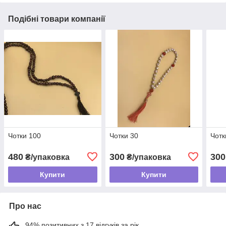
Подібні товари компанії
Чотки 100
Чотки 30
Чотк
480
300
300
₴/упаковка
₴/упаковка
Купити
Купити
Про нас
94% позитивних з 17 відгуків за рік