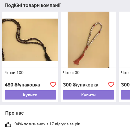
Подібні товари компанії
Чотки 100
Чотки 30
Чотк
480
300
300
₴/упаковка
₴/упаковка
Купити
Купити
Про нас
94% позитивних з 17 відгуків за рік