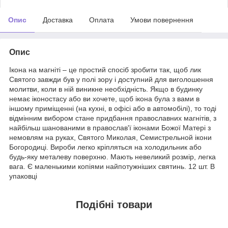
Опис
Доставка
Оплата
Умови повернення
Опис
Ікона на магніті – це простий спосіб зробити так, щоб лик
Святого завжди був у полі зору і доступний для виголошення
молитви, коли в ній виникне необхідність. Якщо в будинку
немає іконостасу або ви хочете, щоб ікона була з вами в
іншому приміщенні (на кухні, в офісі або в автомобілі), то тоді
відмінним вибором стане придбання православних магнітів, з
найбільш шанованими в православ'ї іконами Божої Матері з
немовлям на руках, Святого Миколая, Семистрельной ікони
Богородиці. Вироби легко кріпляться на холодильник або
будь-яку металеву поверхню. Мають невеликий розмір, легка
вага. Є маленькими копіями найпотужніших святинь. 12 шт. В
упаковці
Подібні товари