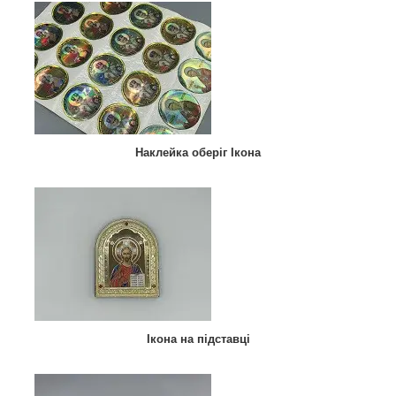
Наклейка оберіг Ікона
Ікона на підставці