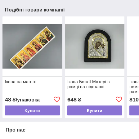
Подібні товари компанії
Ікона на магніті
Ікона Божої Матері в
Ікон
рамці на підставці
немо
рамц
48
648
810
₴/упаковка
₴
Купити
Купити
Про нас