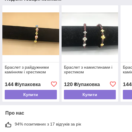
Браслет з райдужними
Браслет з намистинами і
Брас
камінням і хрестиком
хрестиком
камі
144
120
144
₴/упаковка
₴/упаковка
Купити
Купити
Про нас
94% позитивних з 17 відгуків за рік