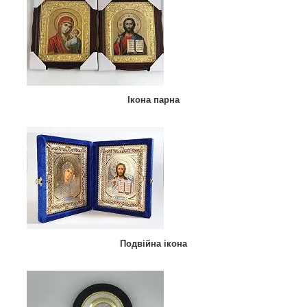
Ікона парна
Подвійна ікона