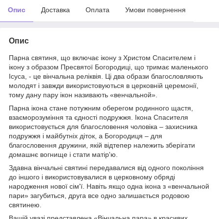
Опис
Доставка
Оплата
Умови повернення
Опис
Парна святиня, що включає ікону з Христом Спасителем і
ікону з образом Пресвятої Богородиці, що тримає маленького
Ісуса, - це вінчальна реліквія. Ці два образи благословляють
молодят і завжди використовуються в церковній церемонії,
тому дану пару ікон називають «венчальной».
Парна ікона стане потужним оберегом родинного щастя,
взаєморозуміння та єдності подружжя. Ікона Спасителя
використовується для благословення чоловіка – захисника
подружжя і майбутніх діток, а Богородиця – для
благословення дружини, якій відтепер належить зберігати
домашнє вогнище і стати матір'ю.
Здавна вінчальні святині передавалися від одного покоління
до іншого і використовувалися в церковному обряді
народження нової сім'ї. Навіть якщо одна ікона з «венчальной
пари» загубиться, друга все одно залишається родовою
святинею.
Вашій увазі представлена «Вінчальна пара» в красивих