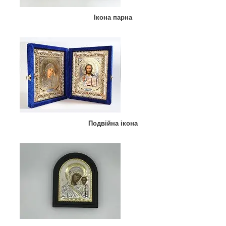
Ікона парна
Подвійна ікона