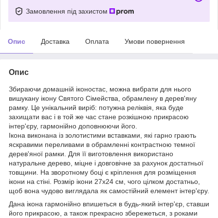
Замовлення під захистом
Опис
Доставка
Оплата
Умови повернення
Опис
Збираючи домашній іконостас, можна вибрати для нього
вишукану ікону Святого Сімейства, обрамлену в дерев'яну
рамку. Це унікальний виріб: потужна реліквія, яка буде
захищати вас і в той же час стане розкішною прикрасою
інтер'єру, гармонійно доповнюючи його.
Ікона виконана із золотистими вставками, які гарно грають
яскравими переливами в обрамленні контрастною темної
дерев'яної рамки. Для її виготовлення використано
натуральне дерево, міцне і довговічне за рахунок достатньої
товщини. На зворотному боці є кріплення для розміщення
ікони на стіні. Розмір ікони 27х24 см, чого цілком достатньо,
щоб вона чудово виглядала як самостійний елемент інтер'єру.
Дана ікона гармонійно впишеться в будь-який інтер'єр, ставши
його прикрасою, а також прекрасно збережеться, з роками