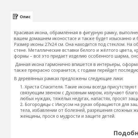
Опис
Красивая икона, обрамлённая в фигурную рамку, выполне
вашем домашнем иконостасе и также будет изысканно и 
Размер иконы 27х24 см. Она находится под стеклом. На 
стене. Металлические вставки белого и жёлтого цвета, 
формы – всё это придает изделию особенного шарма, оно
Данная икона гармонично впишется в интерьеры, оформле
также прекрасно сохранится, с годами перейдет последу
В деревянных рамках предложены следующие лики:
Христа Спасителя. Такие иконы всегда присутствуют
связующим звеном с Духовным миром, излучают благод
любых нуждах, тяжёлых недугах, напастях, просят защ
Богородицы с Иисусом на руках обращаются для защ
тела, избавлении от болезней, разрешения сложных ж
женщины, прося о мудрости и защите детей.
Подоб