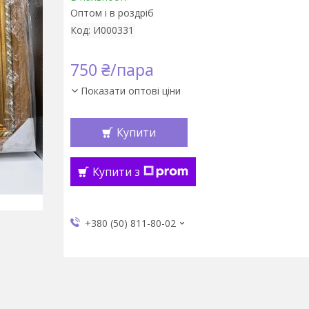
Оптом і в роздріб
Код:
И000331
750 ₴/пара
Показати оптові ціни
Купити
Купити з
+380 (50) 811-80-02