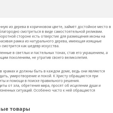
нную из дерева в коричновом цвете, займёт достойное место в
благородно смотреться в виде самостоятельной реликвии.
оборотной стороне есть отверстие для размещения иконы на
красивая рамка из натурального дерева, имеющая изящные
 смотрится как шедевр искусства.
нные в светлых и пастельных тонах, став его украшением, а
ющим поколениям, не утратив своего великолепия.
 в храмах и должны быть в каждом доме, ведь они являются
ать, умиротворение и покой. К Христу обращаются при
иты и помощи в поиске правильного решения.
иты от зла, обретения мира, просят об исцелении души и
изненных ситуаций. Особенно часто к ней обращаются
ные товары